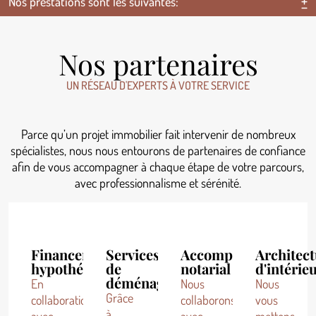
Nos prestations sont les suivantes:
Nos partenaires
UN RÉSEAU D'EXPERTS À VOTRE SERVICE
Parce qu’un projet immobilier fait intervenir de nombreux
spécialistes, nous nous entourons de partenaires de confiance
afin de vous accompagner à chaque étape de votre parcours,
avec professionnalisme et sérénité.
Financement
Services
Accompagnement
Architec
hypothécaire
de
notarial
d'intérie
déménagement
En
Nous
Nous
Grâce
collaboration
collaborons
vous
à