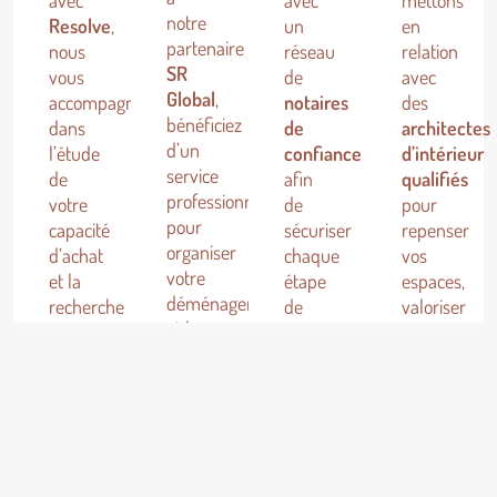
avec
avec
mettons
notre
Resolve
,
un
en
partenaire
nous
réseau
relation
SR
vous
de
avec
Global
,
accompagnons
notaires
des
bénéficiez
dans
de
architectes
d’un
l’étude
confiance
d’intérieur
service
de
afin
qualifiés
professionnel
votre
de
pour
pour
capacité
sécuriser
repenser
organiser
d’achat
chaque
vos
votre
et la
étape
espaces,
déménagement
recherche
de
valoriser
et le
de la
votre
votre
nettoyage
solution
transaction,
bien
de
de
de la
et
votre
financement
préparation
créer
logement,
hypothécaire
des
un
dans
la
actes
intérieur
les
plus
jusqu’à
adapté